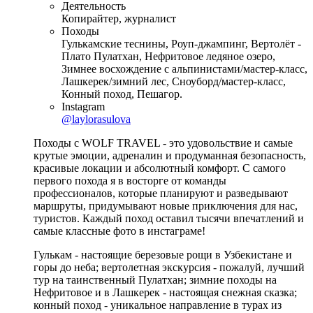
Деятельность
Копирайтер, журналист
Походы
Гулькамские теснины, Роуп-джампинг, Вертолёт -
Плато Пулатхан, Нефритовое ледяное озеро,
Зимнее восхождение с альпинистами/мастер-класс,
Лашкерек/зимний лес, Сноуборд/мастер-класс,
Конный поход, Пешагор.
Instagram
@laylorasulova
Походы с WOLF TRAVEL - это удовольствие и самые
крутые эмоции, адреналин и продуманная безопасность,
красивые локации и абсолютный комфорт. С самого
первого похода я в восторге от команды
профессионалов, которые планируют и разведывают
маршруты, придумывают новые приключения для нас,
туристов. Каждый поход оставил тысячи впечатлений и
самые классные фото в инстаграме!
Гулькам - настоящие березовые рощи в Узбекистане и
горы до неба; вертолетная экскурсия - пожалуй, лучший
тур на таинственный Пулатхан; зимние походы на
Нефритовое и в Лашкерек - настоящая снежная сказка;
конный поход - уникальное направление в турах из