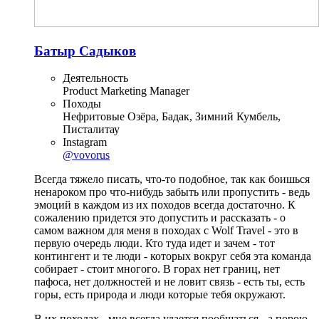
Батыр Садыков
Деятельность
Product Marketing Manager
Походы
Нефритовые Озёра, Бадак, Зимний Кумбель,
Писталитау
Instagram
@vovorus
Всегда тяжело писать, что-то подобное, так как боишься
ненароком про что-нибудь забыть или пропустить - ведь
эмоций в каждом из их походов всегда достаточно. К
сожалению придется это допустить и рассказать - о
самом важном для меня в походах с Wolf Travel - это в
первую очередь люди. Кто туда идет и зачем - тот
контингент и те люди - которых вокруг себя эта команда
собирает - стоит многого. В горах нет границ, нет
пафоса, нет должностей и не ловит связь - есть ты, есть
горы, есть природа и люди которые тебя окружают.
В их походах - мне всегда удается пообщаться - а порою