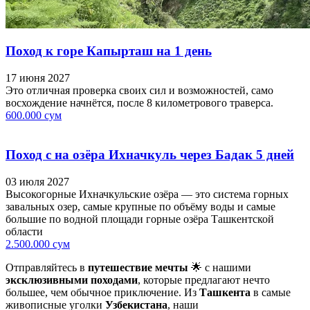
Поход к горе Капырташ на 1 день
17 июня 2027
Это отличная проверка своих сил и возможностей, само
восхождение начнётся, после 8 километрового траверса.
600.000 сум
Поход с на озёра Ихначкуль через Бадак 5 дней
03 июля 2027
Высокогорные Ихначкульские озёра — это система горных
завальных озер, самые крупные по объёму воды и самые
большие по водной площади горные озёра Ташкентской
области
2.500.000 сум
Отправляйтесь в
путешествие мечты
🌟 с нашими
эксклюзивными походами
, которые предлагают нечто
большее, чем обычное приключение. Из
Ташкента
в самые
живописные уголки
Узбекистана
, наши