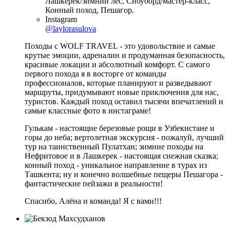
Лашкерек/зимний лес, Сноуборд/мастер-класс,
Конный поход, Пешагор.
Instagram
@laylorasulova
Походы с WOLF TRAVEL - это удовольствие и самые
крутые эмоции, адреналин и продуманная безопасность,
красивые локации и абсолютный комфорт. С самого
первого похода я в восторге от команды
профессионалов, которые планируют и разведывают
маршруты, придумывают новые приключения для нас,
туристов. Каждый поход оставил тысячи впечатлений и
самые классные фото в инстаграме!
Гулькам - настоящие березовые рощи в Узбекистане и
горы до неба; вертолетная экскурсия - пожалуй, лучший
тур на таинственный Пулатхан; зимние походы на
Нефритовое и в Лашкерек - настоящая снежная сказка;
конный поход - уникальное направление в турах из
Ташкента; ну и конечно волшебные пещеры Пешагора -
фантастические пейзажи в реальности!
Спасибо, Алёна и команда! Я с вами!!!