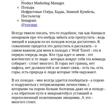
Product Marketing Manager
Походы
Нефритовые Озёра, Бадак, Зимний Кумбель,
Писталитау
Instagram
@vovorus
Всегда тяжело писать, что-то подобное, так как боишься
ненароком про что-нибудь забыть или пропустить - ведь
эмоций в каждом из их походов всегда достаточно. К
сожалению придется это допустить и рассказать - о
самом важном для меня в походах с Wolf Travel - это в
первую очередь люди. Кто туда идет и зачем - тот
контингент и те люди - которых вокруг себя эта команда
собирает - стоит многого. В горах нет границ, нет
пафоса, нет должностей и не ловит связь - есть ты, есть
горы, есть природа и люди которые тебя окружают.
В их походах - мне всегда удается пообщаться - а порою
и подружиться с потрясающими личностями, с
которыми ты порою больше болтаешь даже не в походе -
а на обратном пути в микроавтобусе уставший и
переполненный позитивными эмоциями. А это -
многого стоит.