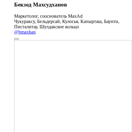
Бекзод Махсудханов
Маркетолог, сооснователь MaxAd
Чукураксу, Бельдерсай, Кулосья, Капырташ, Баунти,
Писталитау, Шулдакское кольцо
@bmaxhan