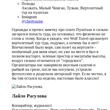
Походы
Аксаката, Малый Чимган, Тузкан, Вертолетный
тур на пулатхан
Instagram
@chertvazme
Однажды я прочел заметку про плато Пулатхан и сильно
загорелся попасть туда, но осознавал, что физически не
готов к этому. Когда я увидел, что Wolf Travel организует
вертолетный тур туда, подумал, а почему бы и нет?
Впечатлений было море, сам полет на вертолете -
необычный для меня опыт, но уже на месте я был в
полном восторге, зеленые простор и масштабы высоты,
воздух сильно отличается от "городского".
Организаторы нас накормили вкусным салатом и
рыбкой на гриле, после мы погуляли, устроили
фотосессию и разделили авторский торт. Если честно, я
бы там остался на неделю, настолько было классно!
Лайло Расулова
Копирайтер, журналист
Гулькамские теснины, Роуп-джампинг, Вертолёт - Плато