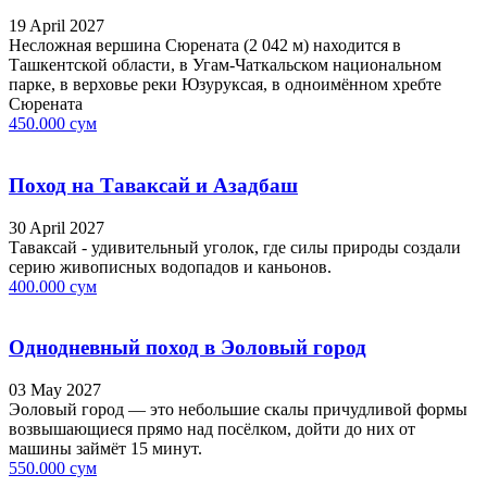
19 April 2027
Несложная вершина Сюрената (2 042 м) находится в
Ташкентской области, в Угам-Чаткальском национальном
парке, в верховье реки Юзуруксая, в одноимённом хребте
Сюрената
450.000 сум
Поход на Таваксай и Азадбаш
30 April 2027
Таваксай - удивительный уголок, где силы природы создали
серию живописных водопадов и каньонов.
400.000 сум
Однодневный поход в Эоловый город
03 May 2027
Эоловый город — это небольшие скалы причудливой формы
возвышающиеся прямо над посёлком, дойти до них от
машины займёт 15 минут.
550.000 сум