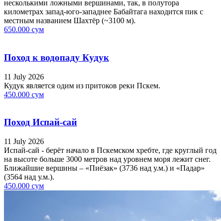
несколькими ложными вершинами, так, в полутора
километрах запад-юго-западнее Бабайтага находится пик с
местным названием Шахтёр (~3100 м).
650.000 сум
Поход к водопаду Кудук
11 July 2026
Кудук является одим из притоков реки Пскем.
450.000 сум
Поход Испай-сай
11 July 2026
Испай-сай - берёт начало в Пскемском хребте, где круглый год
на высоте больше 3000 метров над уровнем моря лежит снег.
Ближайшие вершины – «Пиёзак» (3736 над у.м.) и «Падар»
(3564 над у.м.).
450.000 сум