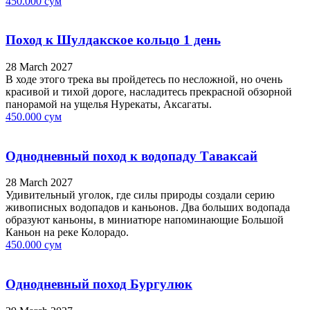
450.000 сум
Поход к Шулдакское кольцо 1 день
28 March 2027
В ходе этого трека вы пройдетесь по несложной, но очень
красивой и тихой дороге, насладитесь прекрасной обзорной
панорамой на ущелья Нурекаты, Аксагаты.
450.000 сум
Однодневный поход к водопаду Таваксай
28 March 2027
Удивительный уголок, где силы природы создали серию
живописных водопадов и каньонов. Два больших водопада
образуют каньоны, в миниатюре напоминающие Большой
Каньон на реке Колорадо.
450.000 сум
Однодневный поход Бургулюк