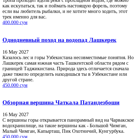
Тропа проходит вдоль реки с прохладной водой, где можно
как искупаться, так и поймать настоящую форель, поэтому
если вы любитель рыбалки, и не хотите много ходить, этот
трек именно для вас.
400.000 сум
Однодневный поход на водопад Лашкерек
16 May 2027
Казалось лес и горы Узбекистана несовместимые понятия. Но
Лашкерек самая южная часть Ташкентской области рядом с
границей Таджикистана. Природа здесь отличается сначала
даже тяжело определить находишься ты в Узбекистане или
другой стране.
450.000 сум
Обзорная вершина Чаткала Патандезбоши
16 May 2027
С вершины горы открывается панорамный вид на Чарвакское
водохранилище, на такие вершины как - Большой Чимган,
Малый Чимган, Капырташ, Пик Охотничий, Кунгурбука.
450.000 сум