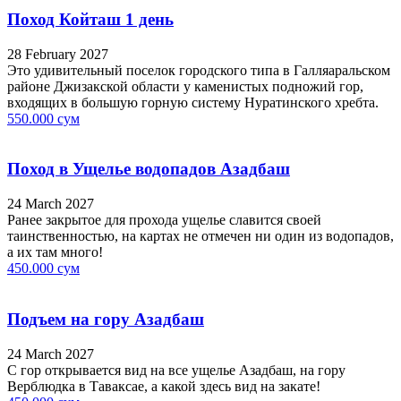
Поход Койташ 1 день
28 February 2027
Это удивительный поселок городского типа в Галляаральском
районе Джизакской области у каменистых подножий гор,
входящих в большую горную систему Нуратинского хребта.
550.000 сум
Поход в Ущелье водопадов Азадбаш
24 March 2027
Ранее закрытое для прохода ущелье славится своей
таинственностью, на картах не отмечен ни один из водопадов,
а их там много!
450.000 сум
Подъем на гору Азадбаш
24 March 2027
С гор открывается вид на все ущелье Азадбаш, на гору
Верблюдка в Таваксае, а какой здесь вид на закате!