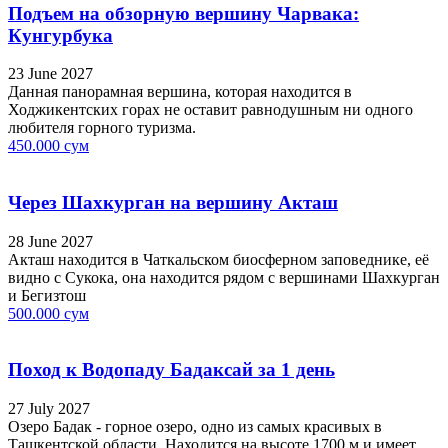
Подъем на обзорную вершину Чарвака:
Кунгурбука
23 June 2027
Данная панорамная вершина, которая находится в
Ходжикентских горах не оставит равнодушным ни одного
любителя горного туризма.
450.000 сум
Через Шахкурган на вершину Акташ
28 June 2027
Акташ находится в Чаткальском биосферном заповеднике, её
видно с Сукока, она находится рядом с вершинами Шахкурган
и Бегизтош
500.000 сум
Поход к Водопаду Бадаксай за 1 день
27 July 2027
Озеро Бадак - горное озеро, одно из самых красивых в
Ташкентской области. Находится на высоте 1700 м и имеет