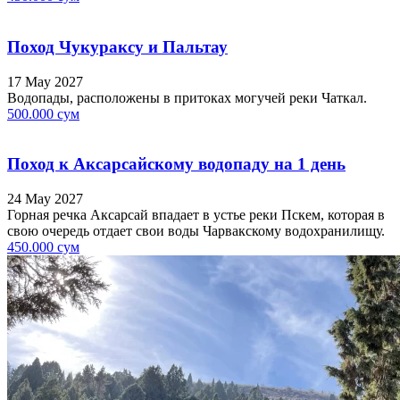
Поход Чукураксу и Пальтау
17 May 2027
Водопады, расположены в притоках могучей реки Чаткал.
500.000 сум
Поход к Аксарсайскому водопаду на 1 день
24 May 2027
Горная речка Аксарсай впадает в устье реки Пскем, которая в
свою очередь отдает свои воды Чарвакскому водохранилищу.
450.000 сум