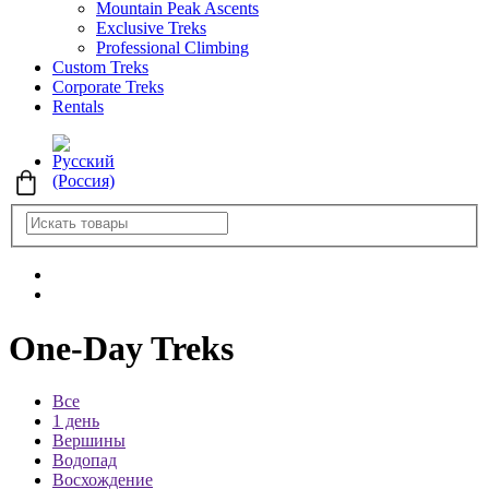
Mountain Peak Ascents
Exclusive Treks
Professional Climbing
Custom Treks
Corporate Treks
Rentals
One-Day Treks
Все
1 день
Вершины
Водопад
Восхождение