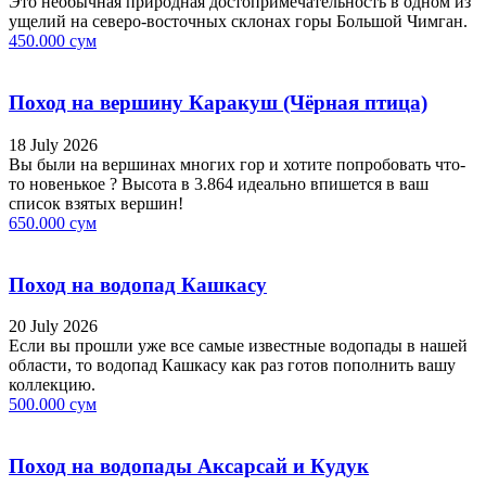
Это необычная природная достопримечательность в одном из
ущелий на северо-восточных склонах горы Большой Чимган.
450.000 сум
Поход на вершину Каракуш (Чёрная птица)
18 July 2026
Вы были на вершинах многих гор и хотите попробовать что-
то новенькое ? Высота в 3.864 идеально впишется в ваш
список взятых вершин!
650.000 сум
Поход на водопад Кашкасу
20 July 2026
Если вы прошли уже все самые известные водопады в нашей
области, то водопад Кашкасу как раз готов пополнить вашу
коллекцию.
500.000 сум
Поход на водопады Аксарсай и Кудук