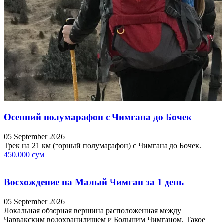
Осенний полумарафон с Чимгана до Бочек
05 September 2026
Трек на 21 км (горный полумарафон) с Чимгана до Бочек.
450.000 сум
Восхождение на Малый Чимган за 1 день
05 September 2026
Локальная обзорная вершина расположенная между
Чарвакским водохранилищем и Большим Чимганом. Такое