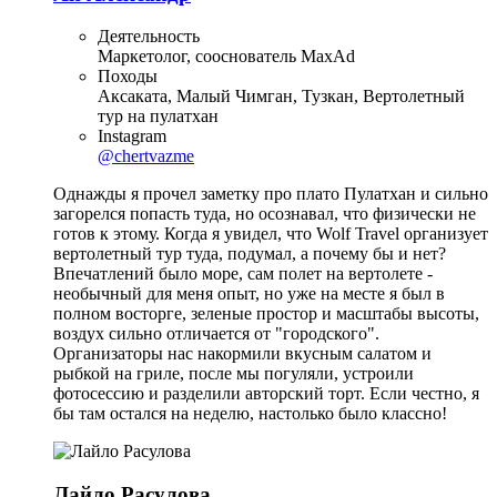
Деятельность
Маркетолог, сооснователь MaxAd
Походы
Аксаката, Малый Чимган, Тузкан, Вертолетный
тур на пулатхан
Instagram
@chertvazme
Однажды я прочел заметку про плато Пулатхан и сильно
загорелся попасть туда, но осознавал, что физически не
готов к этому. Когда я увидел, что Wolf Travel организует
вертолетный тур туда, подумал, а почему бы и нет?
Впечатлений было море, сам полет на вертолете -
необычный для меня опыт, но уже на месте я был в
полном восторге, зеленые простор и масштабы высоты,
воздух сильно отличается от "городского".
Организаторы нас накормили вкусным салатом и
рыбкой на гриле, после мы погуляли, устроили
фотосессию и разделили авторский торт. Если честно, я
бы там остался на неделю, настолько было классно!
Лайло Расулова