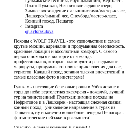
Гулькамские теснины, Роуп-джампинг, Вертолёт -
Плато Пулатхан, Нефритовое ледяное озеро,
Зимнее восхождение с альпинистами/мастер-класс,
Лашкерек/зимний лес, Сноуборд/мастер-класс,
Конный поход, Пешагор.
Instagram
@laylorasulova
Походы с WOLF TRAVEL - это удовольствие и самые
крутые эмоции, адреналин и продуманная безопасность,
красивые локации и абсолютный комфорт. С самого
первого похода я в восторге от команды
профессионалов, которые планируют и разведывают
маршруты, придумывают новые приключения для нас,
туристов. Каждый поход оставил тысячи впечатлений и
самые классные фото в инстаграме!
Гулькам - настоящие березовые рощи в Узбекистане и
горы до неба; вертолетная экскурсия - пожалуй, лучший
тур на таинственный Пулатхан; зимние походы на
Нефритовое и в Лашкерек - настоящая снежная сказка;
конный поход - уникальное направление в турах из
Ташкента; ну и конечно волшебные пещеры Пешагора -
фантастические пейзажи в реальности!
Спасибо, Алёна и команда! Я с вами!!!