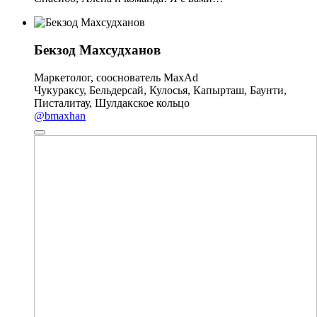
Бекзод Махсудханов
Маркетолог, сооснователь MaxAd
Чукураксу, Бельдерсай, Кулосья, Капырташ, Баунти,
Писталитау, Шулдакское кольцо
@bmaxhan