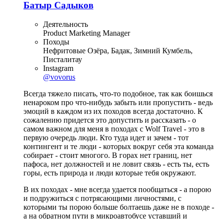
Батыр Садыков
Деятельность
Product Marketing Manager
Походы
Нефритовые Озёра, Бадак, Зимний Кумбель,
Писталитау
Instagram
@vovorus
Всегда тяжело писать, что-то подобное, так как боишься
ненароком про что-нибудь забыть или пропустить - ведь
эмоций в каждом из их походов всегда достаточно. К
сожалению придется это допустить и рассказать - о
самом важном для меня в походах с Wolf Travel - это в
первую очередь люди. Кто туда идет и зачем - тот
контингент и те люди - которых вокруг себя эта команда
собирает - стоит многого. В горах нет границ, нет
пафоса, нет должностей и не ловит связь - есть ты, есть
горы, есть природа и люди которые тебя окружают.
В их походах - мне всегда удается пообщаться - а порою
и подружиться с потрясающими личностями, с
которыми ты порою больше болтаешь даже не в походе -
а на обратном пути в микроавтобусе уставший и