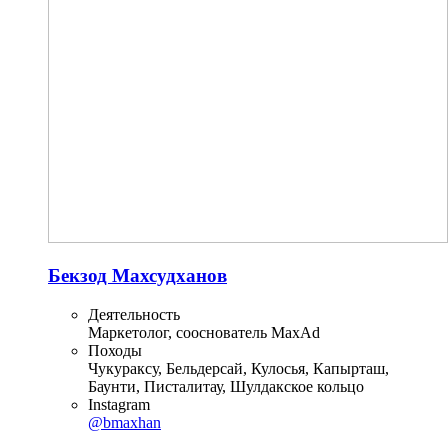
Бекзод Махсудханов
Деятельность
Маркетолог, сооснователь MaxAd
Походы
Чукураксу, Бельдерсай, Кулосья, Капырташ,
Баунти, Писталитау, Шулдакское кольцо
Instagram
@bmaxhan