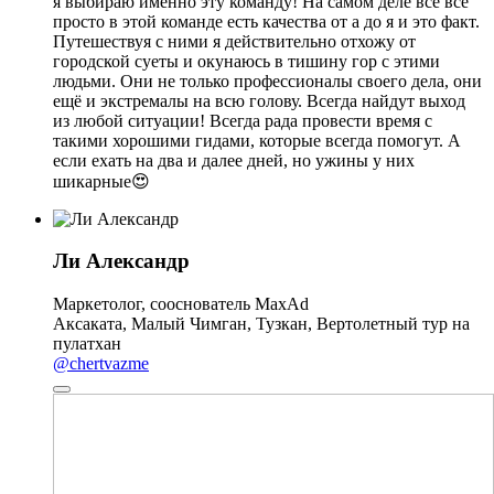
я выбираю именно эту команду! На самом деле все все
просто в этой команде есть качества от а до я и это факт.
Путешествуя с ними я действительно отхожу от
городской суеты и окунаюсь в тишину гор с этими
людьми. Они не только профессионалы своего дела, они
ещё и экстремалы на всю голову. Всегда найдут выход
из любой ситуации! Всегда рада провести время с
такими хорошими гидами, которые всегда помогут. А
если ехать на два и далее дней, но ужины у них
шикарные😍
Ли Александр
Маркетолог, сооснователь MaxAd
Аксаката, Малый Чимган, Тузкан, Вертолетный тур на
пулатхан
@chertvazme