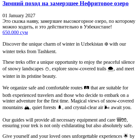
Зимний поход на замерзшее Нефритовое озеро
01 January 2027
Это сказка наяву, замерзшее высокогорное озеро, по которому
можно ходить, и это действительно в Узбекистане!
650.000 сум
Discover the unique charm of winter in Uzbekistan ❄️ with our
winter treks from Tashkent.
These treks offer a unique opportunity to enjoy the peaceful silence
of snowy landscapes ⛄, explore snow-covered trails 🌨, and meet
winter in its pristine beauty.
We organize safe and comfortable routes 🛤 that are suitable for
both experienced travelers and those who decide to embark on a
winter adventure for the first time. Magical views of snow-covered
mountains 🏔, quiet forests 🌲, and crystal-clear air 🌬 await you.
Our guides will provide all necessary equipment and care 🎒🧤,
ensuring your trek is not only exhilarating but also absolutely safe.
Give yourself and your loved ones unforgettable experiences 🌟 by