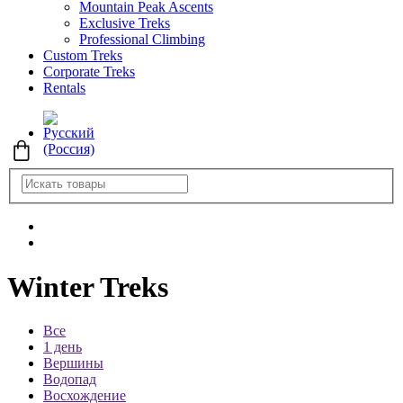
Mountain Peak Ascents
Exclusive Treks
Professional Climbing
Custom Treks
Corporate Treks
Rentals
Winter Treks
Все
1 день
Вершины
Водопад
Восхождение