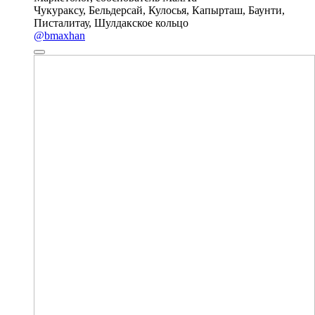
Чукураксу, Бельдерсай, Кулосья, Капырташ, Баунти,
Писталитау, Шулдакское кольцо
@bmaxhan