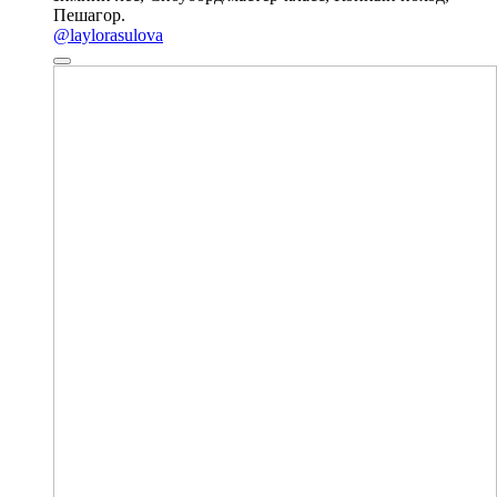
Пешагор.
@laylorasulova