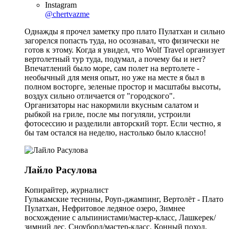
Instagram
@chertvazme
Однажды я прочел заметку про плато Пулатхан и сильно
загорелся попасть туда, но осознавал, что физически не
готов к этому. Когда я увидел, что Wolf Travel организует
вертолетный тур туда, подумал, а почему бы и нет?
Впечатлений было море, сам полет на вертолете -
необычный для меня опыт, но уже на месте я был в
полном восторге, зеленые простор и масштабы высоты,
воздух сильно отличается от "городского".
Организаторы нас накормили вкусным салатом и
рыбкой на гриле, после мы погуляли, устроили
фотосессию и разделили авторский торт. Если честно, я
бы там остался на неделю, настолько было классно!
Лайло Расулова
Копирайтер, журналист
Гулькамские теснины, Роуп-джампинг, Вертолёт - Плато
Пулатхан, Нефритовое ледяное озеро, Зимнее
восхождение с альпинистами/мастер-класс, Лашкерек/
зимний лес, Сноуборд/мастер-класс, Конный поход,