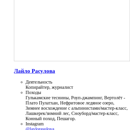
Лайло Расулова
Деятельность
Копирайтер, журналист
Походы
Гулькамские теснины, Роуп-джампинг, Вертолёт -
Плато Пулатхан, Нефритовое ледяное озеро,
Зимнее восхождение с альпинистами/мастер-класс,
Лашкерек/зимний лес, Сноуборд/мастер-класс,
Конный поход, Пешагор.
Instagram
@laylorasulova