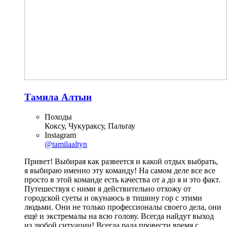
Тамила Алтын
Походы
Коксу, Чукураксу, Пальтау
Instagram
@tamilaaltyn
Привет! Выбирая как развеется и какой отдых выбрать,
я выбираю именно эту команду! На самом деле все все
просто в этой команде есть качества от а до я и это факт.
Путешествуя с ними я действительно отхожу от
городской суеты и окунаюсь в тишину гор с этими
людьми. Они не только профессионалы своего дела, они
ещё и экстремалы на всю голову. Всегда найдут выход
из любой ситуации! Всегда рада провести время с