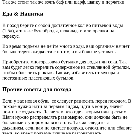
Так же cтоит так же взять баф или шарф, шапку и перчатки.
Еда & Напитки
В поход берите с собой достаточное кол-во питьевой воды
(1.5л), а так же бутерброды, шоколадки или орешки на
перекус.
Во время подъема не пейте много воды, ваш организм начнёт
больше терять жидкости с потом, а вы больше уставать.
Приобретите многоразовую бутылку для воды или сока. Так
вам будет легко перелить содержимое из стеклянной бутылки,
чтобы облегчить рюкзак. Так же, избавитесь от мусора и
постоянных пластиковых бутылок.
Прочие советы для похода
Если у вас новая обувь, ее следует разносить перед походом. В
походе нужно идти за первым гидом, идти в конце, значит
почти не отдыхать. Легче тем, кто идет вторым или третьим.
Шаги нужно распределять равномерно, они должны быть не
большими с упором на всю стопу. Так же следите за
дыханием, если вам не хватает воздуха, отдохните или сбавьте
темп, во время подъема лучше не разговаривать.