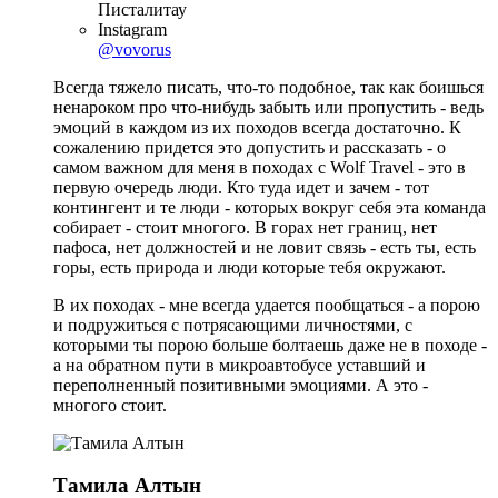
Писталитау
Instagram
@vovorus
Всегда тяжело писать, что-то подобное, так как боишься
ненароком про что-нибудь забыть или пропустить - ведь
эмоций в каждом из их походов всегда достаточно. К
сожалению придется это допустить и рассказать - о
самом важном для меня в походах с Wolf Travel - это в
первую очередь люди. Кто туда идет и зачем - тот
контингент и те люди - которых вокруг себя эта команда
собирает - стоит многого. В горах нет границ, нет
пафоса, нет должностей и не ловит связь - есть ты, есть
горы, есть природа и люди которые тебя окружают.
В их походах - мне всегда удается пообщаться - а порою
и подружиться с потрясающими личностями, с
которыми ты порою больше болтаешь даже не в походе -
а на обратном пути в микроавтобусе уставший и
переполненный позитивными эмоциями. А это -
многого стоит.
Тамила Алтын