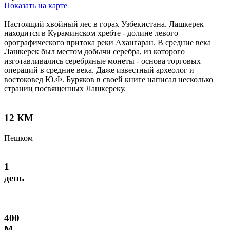
Показать на карте
Настоящий хвойный лес в горах Узбекистана. Лашкерек
находится в Кураминском хребте - долине левого
орографического притока реки Ахангаран. В средние века
Лашкерек был местом добычи серебра, из которого
изготавливались серебряные монеты - основа торговых
операций в средние века. Даже известный археолог и
востоковед Ю.Ф. Буряков в своей книге написал несколько
страниц посвященных Лашкереку.
12 КМ
Пешком
1
день
400
М