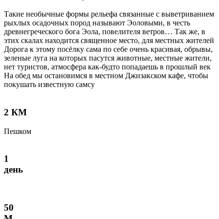
Такие необычные формы рельефа связанные с выветриванием
рыхлых осадочных пород называют Эоловыми, в честь
древнегреческого бога Эола, повелителя ветров… Так же, в
этих скалах находится священное место, для местных жителей
Дорога к этому посёлку сама по себе очень красивая, обрывы,
зеленые луга на которых пасутся животные, местные жители,
нет туристов, атмосфера как-будто попадаешь в прошлый век
На обед мы остановимся в местном Джизакском кафе, чтобы
покушать известную самсу
2 КМ
Пешком
1
день
50
М