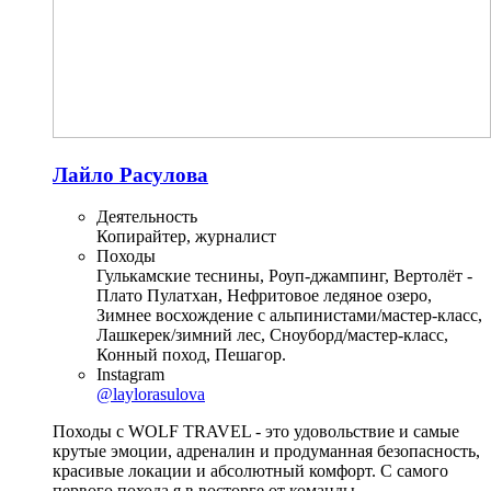
Лайло Расулова
Деятельность
Копирайтер, журналист
Походы
Гулькамские теснины, Роуп-джампинг, Вертолёт -
Плато Пулатхан, Нефритовое ледяное озеро,
Зимнее восхождение с альпинистами/мастер-класс,
Лашкерек/зимний лес, Сноуборд/мастер-класс,
Конный поход, Пешагор.
Instagram
@laylorasulova
Походы с WOLF TRAVEL - это удовольствие и самые
крутые эмоции, адреналин и продуманная безопасность,
красивые локации и абсолютный комфорт. С самого
первого похода я в восторге от команды