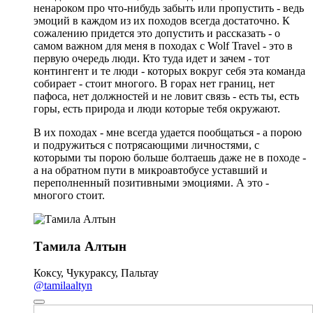
ненароком про что-нибудь забыть или пропустить - ведь
эмоций в каждом из их походов всегда достаточно. К
сожалению придется это допустить и рассказать - о
самом важном для меня в походах с Wolf Travel - это в
первую очередь люди. Кто туда идет и зачем - тот
контингент и те люди - которых вокруг себя эта команда
собирает - стоит многого. В горах нет границ, нет
пафоса, нет должностей и не ловит связь - есть ты, есть
горы, есть природа и люди которые тебя окружают.
В их походах - мне всегда удается пообщаться - а порою
и подружиться с потрясающими личностями, с
которыми ты порою больше болтаешь даже не в походе -
а на обратном пути в микроавтобусе уставший и
переполненный позитивными эмоциями. А это -
многого стоит.
Тамила Алтын
Коксу, Чукураксу, Пальтау
@tamilaaltyn