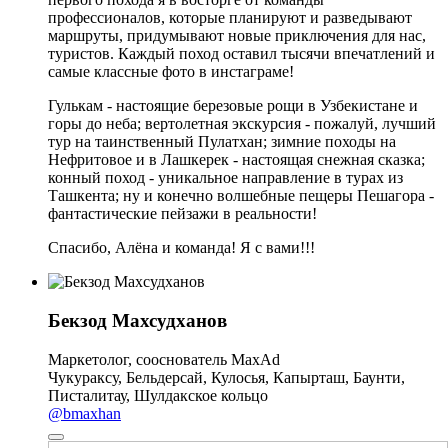
профессионалов, которые планируют и разведывают
маршруты, придумывают новые приключения для нас,
туристов. Каждый поход оставил тысячи впечатлений и
самые классные фото в инстаграме!
Гулькам - настоящие березовые рощи в Узбекистане и
горы до неба; вертолетная экскурсия - пожалуй, лучший
тур на таинственный Пулатхан; зимние походы на
Нефритовое и в Лашкерек - настоящая снежная сказка;
конный поход - уникальное направление в турах из
Ташкента; ну и конечно волшебные пещеры Пешагора -
фантастические пейзажи в реальности!
Спасибо, Алёна и команда! Я с вами!!!
Бекзод Махсудханов
Маркетолог, сооснователь MaxAd
Чукураксу, Бельдерсай, Кулосья, Капырташ, Баунти,
Писталитау, Шулдакское кольцо
@bmaxhan