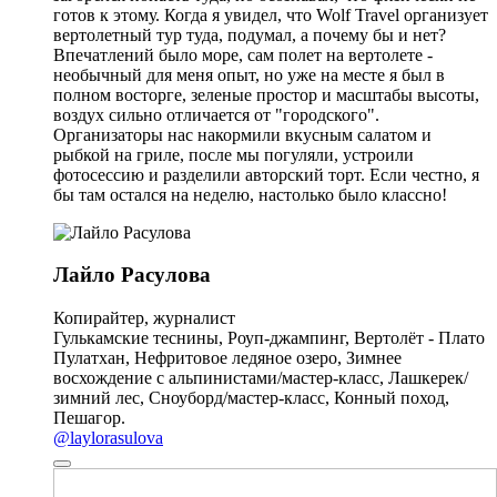
готов к этому. Когда я увидел, что Wolf Travel организует
вертолетный тур туда, подумал, а почему бы и нет?
Впечатлений было море, сам полет на вертолете -
необычный для меня опыт, но уже на месте я был в
полном восторге, зеленые простор и масштабы высоты,
воздух сильно отличается от "городского".
Организаторы нас накормили вкусным салатом и
рыбкой на гриле, после мы погуляли, устроили
фотосессию и разделили авторский торт. Если честно, я
бы там остался на неделю, настолько было классно!
Лайло Расулова
Копирайтер, журналист
Гулькамские теснины, Роуп-джампинг, Вертолёт - Плато
Пулатхан, Нефритовое ледяное озеро, Зимнее
восхождение с альпинистами/мастер-класс, Лашкерек/
зимний лес, Сноуборд/мастер-класс, Конный поход,
Пешагор.
@laylorasulova