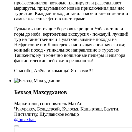
профессионалов, которые планируют и разведывают
маршруты, придумывают новые приключения для нас,
туристов. Каждый поход оставил тысячи впечатлений и
самые классные фото в инстаграме!
Гулькам - настоящие березовые рощи в Узбекистане и
горы до неба; вертолетная экскурсия - пожалуй, лучший
тур на таинственный Пулатхан; зимние походы на
Нефритовое и в Лашкерек - настоящая снежная сказка;
конный поход - уникальное направление в турах из
Ташкента; ну и конечно волшебные пещеры Пешагора -
фантастические пейзажи в реальности!
Спасибо, Алёна и команда! Я с вами!!!
Бекзод Махсудханов
Маркетолог, сооснователь MaxAd
Чукураксу, Бельдерсай, Кулосья, Капырташ, Баунти,
Писталитау, Шулдакское кольцо
@bmaxhan