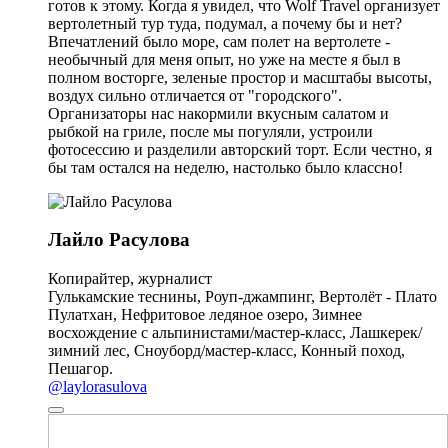
готов к этому. Когда я увидел, что Wolf Travel организует
вертолетный тур туда, подумал, а почему бы и нет?
Впечатлений было море, сам полет на вертолете -
необычный для меня опыт, но уже на месте я был в
полном восторге, зеленые простор и масштабы высоты,
воздух сильно отличается от "городского".
Организаторы нас накормили вкусным салатом и
рыбкой на гриле, после мы погуляли, устроили
фотосессию и разделили авторский торт. Если честно, я
бы там остался на неделю, настолько было классно!
Лайло Расулова
Копирайтер, журналист
Гулькамские теснины, Роуп-джампинг, Вертолёт - Плато
Пулатхан, Нефритовое ледяное озеро, Зимнее
восхождение с альпинистами/мастер-класс, Лашкерек/
зимний лес, Сноуборд/мастер-класс, Конный поход,
Пешагор.
@laylorasulova