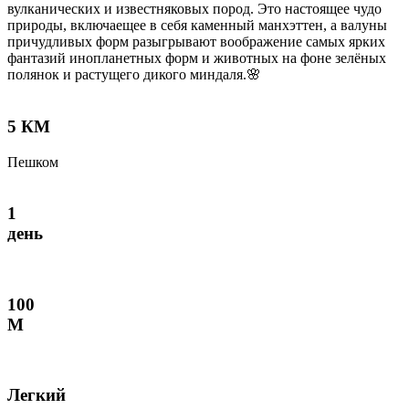
вулканических и известняковых пород. Это настоящее чудо
природы, включаещее в себя каменный манхэттен, а валуны
причудливых форм разыгрывают воображение самых ярких
фантазий инопланетных форм и животных на фоне зелёных
полянок и растущего дикого миндаля.🌸
5 КМ
Пешком
1
день
100
М
Легкий