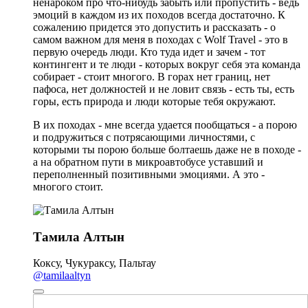
ненароком про что-нибудь забыть или пропустить - ведь
эмоций в каждом из их походов всегда достаточно. К
сожалению придется это допустить и рассказать - о
самом важном для меня в походах с Wolf Travel - это в
первую очередь люди. Кто туда идет и зачем - тот
контингент и те люди - которых вокруг себя эта команда
собирает - стоит многого. В горах нет границ, нет
пафоса, нет должностей и не ловит связь - есть ты, есть
горы, есть природа и люди которые тебя окружают.
В их походах - мне всегда удается пообщаться - а порою
и подружиться с потрясающими личностями, с
которыми ты порою больше болтаешь даже не в походе -
а на обратном пути в микроавтобусе уставший и
переполненный позитивными эмоциями. А это -
многого стоит.
Тамила Алтын
Коксу, Чукураксу, Пальтау
@tamilaaltyn