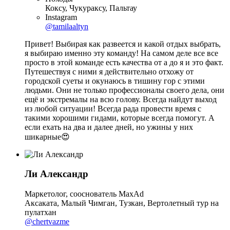
Коксу, Чукураксу, Пальтау
Instagram
@tamilaaltyn
Привет! Выбирая как развеется и какой отдых выбрать,
я выбираю именно эту команду! На самом деле все все
просто в этой команде есть качества от а до я и это факт.
Путешествуя с ними я действительно отхожу от
городской суеты и окунаюсь в тишину гор с этими
людьми. Они не только профессионалы своего дела, они
ещё и экстремалы на всю голову. Всегда найдут выход
из любой ситуации! Всегда рада провести время с
такими хорошими гидами, которые всегда помогут. А
если ехать на два и далее дней, но ужины у них
шикарные😍
Ли Александр
Маркетолог, сооснователь MaxAd
Аксаката, Малый Чимган, Тузкан, Вертолетный тур на
пулатхан
@chertvazme