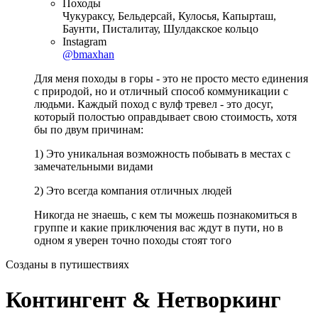
Походы
Чукураксу, Бельдерсай, Кулосья, Капырташ,
Баунти, Писталитау, Шулдакское кольцо
Instagram
@bmaxhan
Для меня походы в горы - это не просто место единения
с природой, но и отличный способ коммуникации с
людьми. Каждый поход с вулф тревел - это досуг,
который полостью оправдывает свою стоимость, хотя
бы по двум причинам:
1) Это уникальная возможность побывать в местах с
замечательными видами
2) Это всегда компания отличных людей
Никогда не знаешь, с кем ты можешь познакомиться в
группе и какие приключения вас ждут в пути, но в
одном я уверен точно походы стоят того
Созданы в путишествиях
Контингент & Нетворкинг