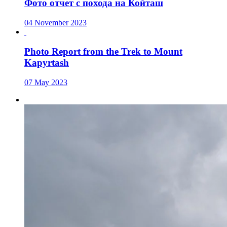
Фото отчет с похода на Койташ
04 November 2023
Photo Report from the Trek to Mount
Kapyrtash
07 May 2023