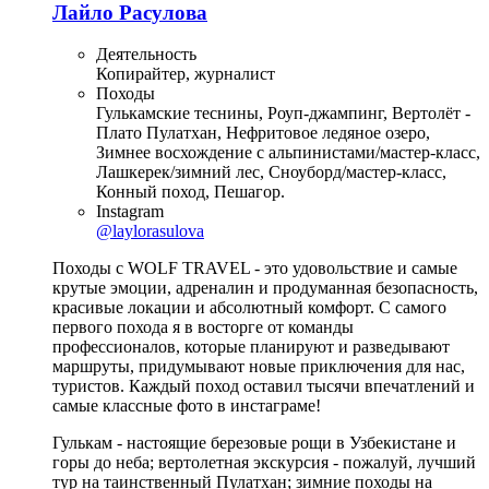
Лайло Расулова
Деятельность
Копирайтер, журналист
Походы
Гулькамские теснины, Роуп-джампинг, Вертолёт -
Плато Пулатхан, Нефритовое ледяное озеро,
Зимнее восхождение с альпинистами/мастер-класс,
Лашкерек/зимний лес, Сноуборд/мастер-класс,
Конный поход, Пешагор.
Instagram
@laylorasulova
Походы с WOLF TRAVEL - это удовольствие и самые
крутые эмоции, адреналин и продуманная безопасность,
красивые локации и абсолютный комфорт. С самого
первого похода я в восторге от команды
профессионалов, которые планируют и разведывают
маршруты, придумывают новые приключения для нас,
туристов. Каждый поход оставил тысячи впечатлений и
самые классные фото в инстаграме!
Гулькам - настоящие березовые рощи в Узбекистане и
горы до неба; вертолетная экскурсия - пожалуй, лучший
тур на таинственный Пулатхан; зимние походы на